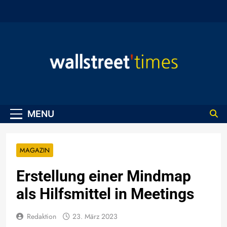
Skip
to
content
WallStreet Times
MENU
MAGAZIN
Erstellung einer Mindmap
als Hilfsmittel in Meetings
Redaktion
23. März 2023