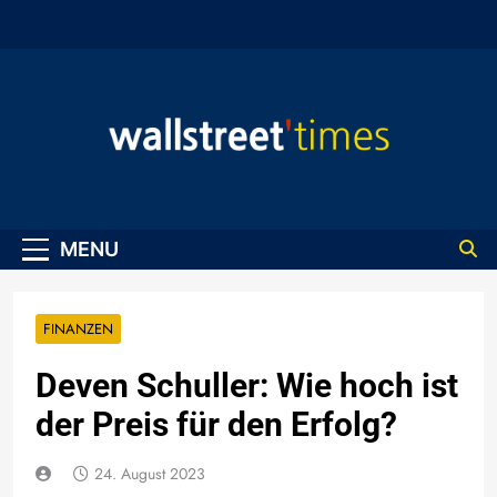
Skip
to
content
WallStreet Times
MENU
FINANZEN
Deven Schuller: Wie hoch ist
der Preis für den Erfolg?
24. August 2023