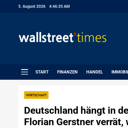
Skip
5. August 2026
4:46:36 AM
to
content
WallStreet Times
START
FINANZEN
HANDEL
IMMOBI
WIRTSCHAFT
Deutschland hängt in der
Florian Gerstner verrät