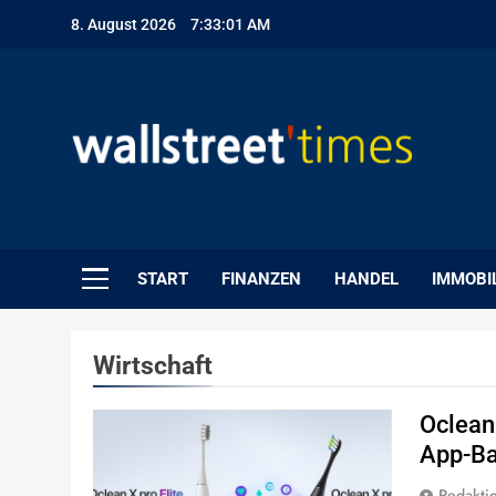
Skip
8. August 2026
7:33:02 AM
to
content
WallStreet Times
START
FINANZEN
HANDEL
IMMOBI
Wirtschaft
Oclean
App-Ba
Redakti