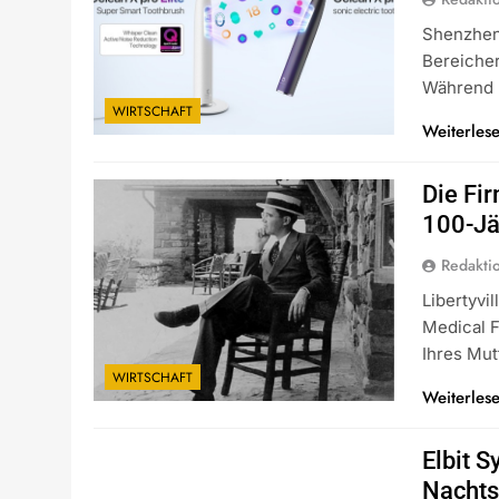
Shenzhen,
Bereicher
Während 
WIRTSCHAFT
Weiterles
Die Fir
100-Jä
Redakti
Libertyvi
Medical 
Ihres Mu
WIRTSCHAFT
Weiterles
Elbit 
Nachts