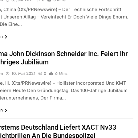
 China (ots/PRNewswire) – Der Technische Fortschritt
t Unseren Alltag – Vereinfacht Er Doch Viele Dinge Enorm.
Die Eine…
en
ma John Dickinson Schneider Inc. Feiert Ihr
hriges Jubiläum
on
10. Mai 2021
0
6 Mins
lle, Ill. (ots/PRNewswire) – Hollister Incorporated Und KMT
Feiern Heute Den Gründungstag, Das 100-Jährige Jubiläum
tterunternehmens, Der Firma…
en
Systems Deutschland Liefert XACT Nv33
ichtbrillen An Die Bundespolizei