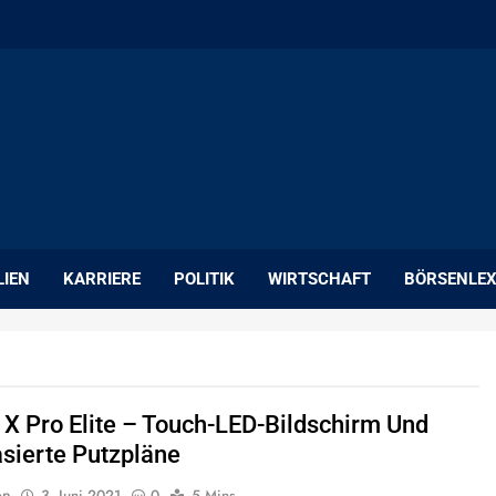
LIEN
KARRIERE
POLITIK
WIRTSCHAFT
BÖRSENLEX
 X Pro Elite – Touch-LED-Bildschirm Und
sierte Putzpläne
on
3. Juni 2021
0
5 Mins