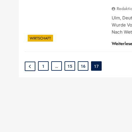
Redakti
Ulm, Deu
Wurde Vo
Nach Wet
WIRTSCHAFT
Weiterles
1
…
15
16
17