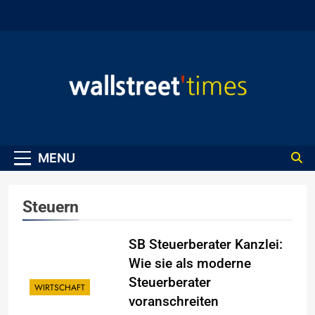
Skip
to
content
WallStreet Times
MENU
Steuern
SB Steuerberater Kanzlei:
Wie sie als moderne
Steuerberater
WIRTSCHAFT
voranschreiten