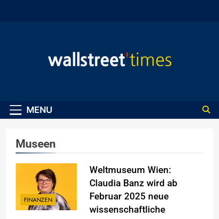
Skip
to
content
WallStreet Times
MENU
Museen
Weltmuseum Wien:
Claudia Banz wird ab
Februar 2025 neue
FINANZEN
wissenschaftliche