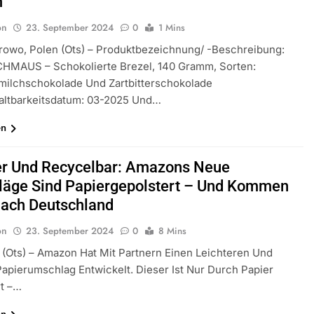
m
on
23. September 2024
0
1 Mins
rowo, Polen (ots) – Produktbezeichnung/ -beschreibung:
HMAUS – Schokolierte Brezel, 140 Gramm, Sorten:
milchschokolade Und Zartbitterschokolade
altbarkeitsdatum: 03-2025 Und…
en
er Und Recycelbar: Amazons Neue
äge Sind Papiergepolstert – Und Kommen
Nach Deutschland
on
23. September 2024
0
8 Mins
(ots) – Amazon Hat Mit Partnern Einen Leichteren Und
Papierumschlag Entwickelt. Dieser Ist Nur Durch Papier
rt –…
en