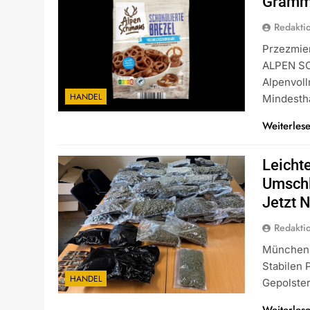
Gram
Redakti
Przezmie
ALPEN SC
Alpenvoll
HANDEL
Mindesth
Weiterles
Leicht
Umschl
Jetzt 
Redakti
München 
Stabilen 
HANDEL
Gepolste
Weiterles