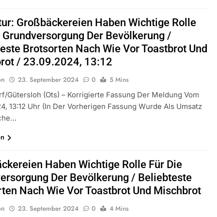
tur: Großbäckereien Haben Wichtige Rolle
e Grundversorgung Der Bevölkerung /
teste Brotsorten Nach Wie Vor Toastbrot Und
rot / 23.09.2024, 13:12
on
23. September 2024
0
5 Mins
f/Gütersloh (ots) – Korrigierte Fassung Der Meldung Vom
4, 13:12 Uhr (In Der Vorherigen Fassung Wurde Als Umsatz
che…
en
ckereien Haben Wichtige Rolle Für Die
ersorgung Der Bevölkerung / Beliebteste
rten Nach Wie Vor Toastbrot Und Mischbrot
on
23. September 2024
0
4 Mins