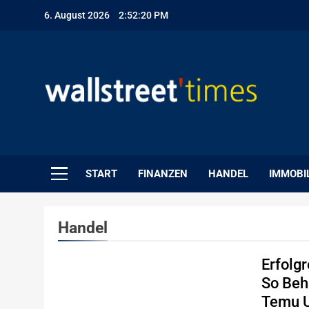
Skip
6. August 2026
2:52:21 PM
to
content
WallStreet Times
START
FINANZEN
HANDEL
IMMOBI
Handel
Erfolg
So Beh
Temu U