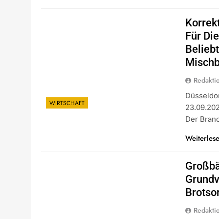
Korrek
Für Di
Belieb
Mischb
Redakti
Düsseldor
WIRTSCHAFT
23.09.202
Der Bran
Weiterles
Großbä
Grundv
Brotso
Redakti