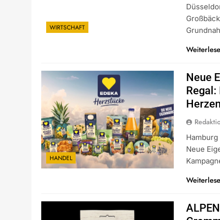
Düsseldor
Großbäck
WIRTSCHAFT
Grundnah
Weiterles
Neue E
Regal:
Herzen
Redakti
Hamburg (
Neue Eige
HANDEL
Kampagn
Weiterles
ALPEN 