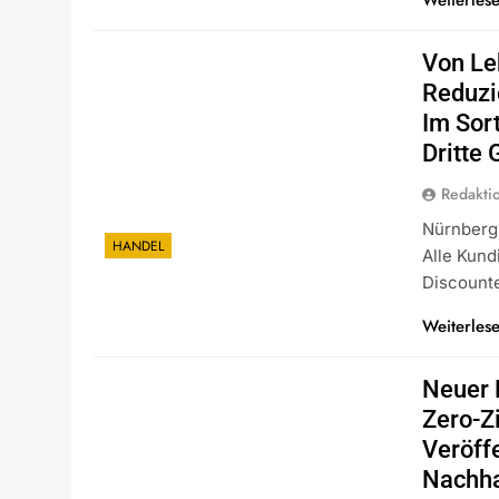
Von Le
Reduzi
Im Sor
Dritte
Redakti
Nürnberg 
HANDEL
Alle Kun
Discount
Weiterles
Neuer N
Zero-Zi
Veröffe
Nachhal