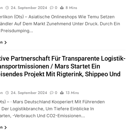
on
24. September 2024
0
8 Mins
rlikon (ots) – Asiatische Onlineshops Wie Temu Setzen
Händler Auf Dem Markt Zunehmend Unter Druck. Durch Ein
 Preisdumping…
en
tive Partnerschaft Für Transparente Logistik-
ansportmissionen / Mars Startet Ein
sendes Projekt Mit Rigterink, Shippeo Und
on
24. September 2024
0
13 Mins
ts) – · Mars Deutschland Kooperiert Mit Führenden
 Der Logistikbranche, Um Tiefere Einblicke In
ffarten, -verbrauch Und CO2-Emissionen…
en