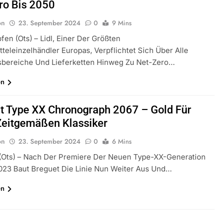
ro Bis 2050
on
23. September 2024
0
9 Mins
en (ots) – Lidl, Einer Der Größten
teleinzelhändler Europas, Verpflichtet Sich Über Alle
sbereiche Und Lieferketten Hinweg Zu Net-Zero…
en
t Type XX Chronograph 2067 – Gold Für
Zeitgemäßen Klassiker
on
23. September 2024
0
6 Mins
 (ots) – Nach Der Premiere Der Neuen Type-XX-Generation
023 Baut Breguet Die Linie Nun Weiter Aus Und…
en