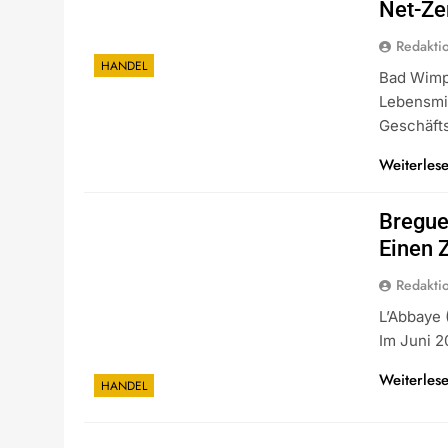
Net-Ze
Redakti
HANDEL
Bad Wimpf
Lebensmit
Geschäft
Weiterles
Bregue
Einen 
Redakti
L’Abbaye
Im Juni 2
Weiterles
HANDEL