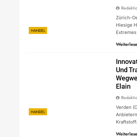
Redakti
Zürich-Oe
Hiesige 
HANDEL
Extremes
Weiterles
Innova
Und Tr
Wegwei
Elain
Redakti
Verden (o
HANDEL
Anbietern
Kraftsto
Weiterles