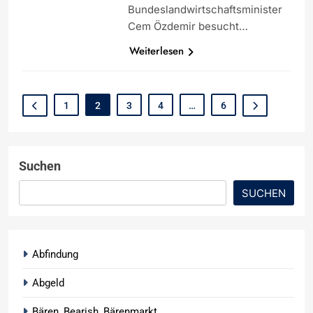
Bundeslandwirtschaftsminister
Cem Özdemir besucht…
Weiterlesen
1
2
3
4
…
6
Suchen
SUCHEN
Abfindung
Abgeld
Bären, Bearish, Bärenmarkt