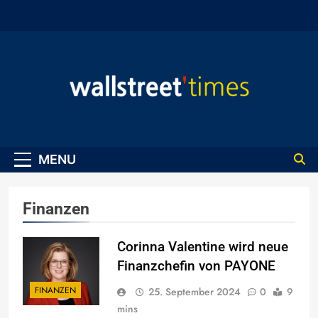
Skip
to
content
WallStreet Times
MENU
Finanzen
Corinna Valentine wird neue
Finanzchefin von PAYONE
FINANZEN
25. September 2024
0
9
mins