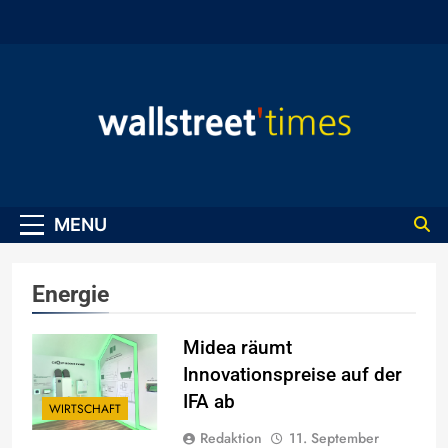
Skip
to
content
WallStreet Times
MENU
Energie
Midea räumt
Innovationspreise auf der
IFA ab
WIRTSCHAFT
Redaktion
11. September