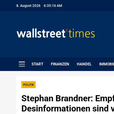
Skip
8. August 2026
6:35:17 AM
to
content
WallStreet Times
START
FINANZEN
HANDEL
IMMOBI
POLITIK
Stephan Brandner: Empf
Desinformationen sind 