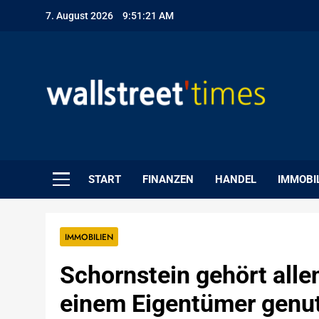
Skip
7. August 2026
9:51:22 AM
to
content
WallStreet Times
START
FINANZEN
HANDEL
IMMOBI
IMMOBILIEN
Schornstein gehört alle
einem Eigentümer genut