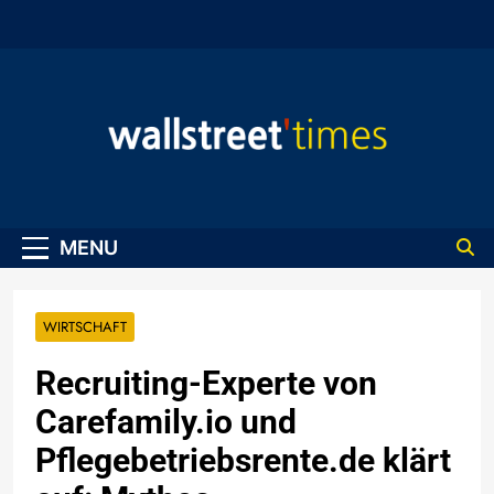
Skip
to
content
WallStreet Times
MENU
WIRTSCHAFT
Recruiting-Experte von
Carefamily.io und
Pflegebetriebsrente.de klärt