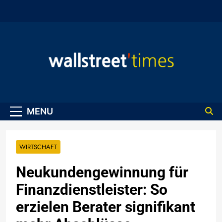
Skip
to
content
WallStreet Times
MENU
WIRTSCHAFT
Neukundengewinnung für
Finanzdienstleister: So
erzielen Berater signifikant