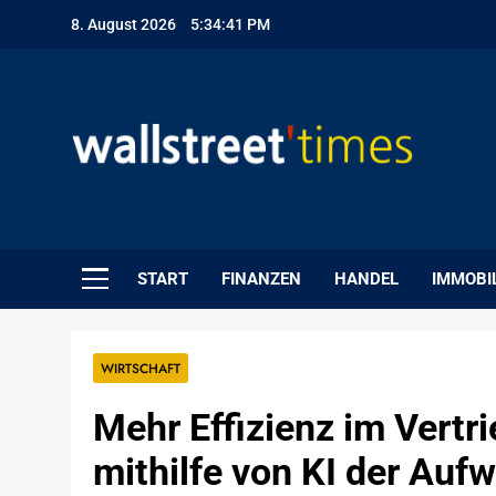
Skip
8. August 2026
5:34:42 PM
to
content
WallStreet Times
START
FINANZEN
HANDEL
IMMOBI
WIRTSCHAFT
Mehr Effizienz im Vertri
mithilfe von KI der Au