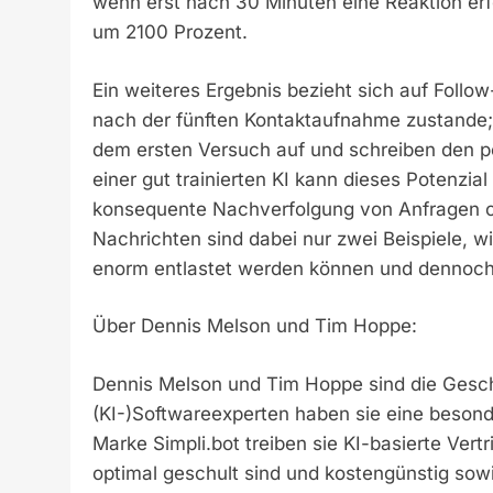
wenn erst nach 30 Minuten eine Reaktion erfo
um 2100 Prozent.
Ein weiteres Ergebnis bezieht sich auf Follo
nach der fünften Kontaktaufnahme zustande; 
dem ersten Versuch auf und schreiben den po
einer gut trainierten KI kann dieses Potenzi
konsequente Nachverfolgung von Anfragen o
Nachrichten sind dabei nur zwei Beispiele, wie
enorm entlastet werden können und dennoch 
Über Dennis Melson und Tim Hoppe:
Dennis Melson und Tim Hoppe sind die Geschä
(KI-)Softwareexperten haben sie eine besonde
Marke Simpli.bot treiben sie KI-basierte Vert
optimal geschult sind und kostengünstig sowie