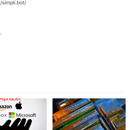
/simpli.bot/
n