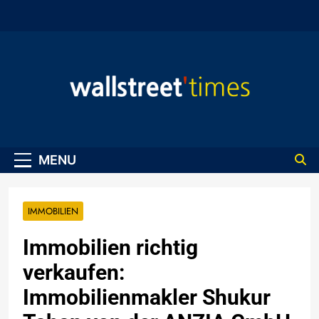
Skip
to
content
WallStreet Times
MENU
IMMOBILIEN
Immobilien richtig
verkaufen:
Immobilienmakler Shukur