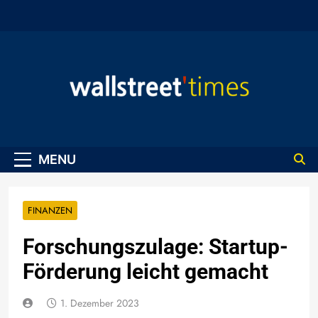
Skip
to
content
WallStreet Times
MENU
FINANZEN
Forschungszulage: Startup-
Förderung leicht gemacht
1. Dezember 2023