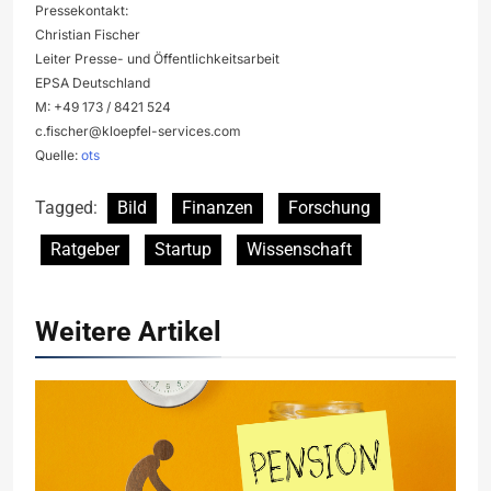
Pressekontakt:
Christian Fischer
Leiter Presse- und Öffentlichkeitsarbeit
EPSA Deutschland
M: +49 173 / 8421 524
c.fischer@kloepfel-services.com
Quelle:
ots
Tagged:
Bild
Finanzen
Forschung
Ratgeber
Startup
Wissenschaft
Weitere Artikel