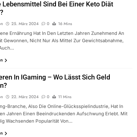
 Lebensmittel Sind Bei Einer Keto Diät
t?
on
25. März 2024
0
16 Mins
gene Ernährung Hat In Den Letzten Jahren Zunehmend An
ät Gewonnen, Nicht Nur Als Mittel Zur Gewichtsabnahme,
 Auch…
en
ieren In IGaming – Wo Lässt Sich Geld
en?
on
22. März 2024
0
11 Mins
ng-Branche, Also Die Online-Glücksspielindustrie, Hat In
ten Jahren Einen Beeindruckenden Aufschwung Erlebt. Mit
dig Wachsenden Popularität Von…
en