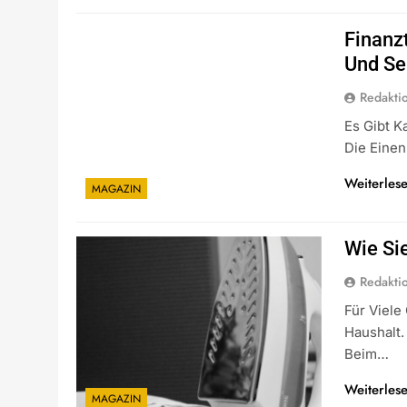
Finanzt
Und Se
Redakti
Es Gibt 
Die Einen
Weiterles
MAGAZIN
Wie Si
Redakti
Für Viele
Haushalt.
Beim…
Weiterles
MAGAZIN