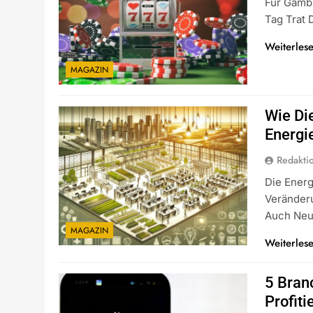
Für Gambl
Tag Trat 
Weiterles
MAGAZIN
Wie Di
Energi
Redakti
Die Energ
Veränderu
Auch Ne
MAGAZIN
Weiterles
5 Bran
Profiti