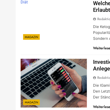
Welche
Erlaub
Redakti
Die Keto
Popularit
MAGAZIN
Sondern
Weiterles
Invest
Anleg
Redakti
Die IGami
Den Letz
Der Stän
MAGAZIN
Weiterles