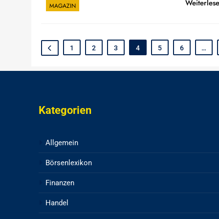
Weiterles
MAGAZIN
1
2
3
4
5
6
…
Kategorien
Allgemein
Börsenlexikon
Finanzen
Handel