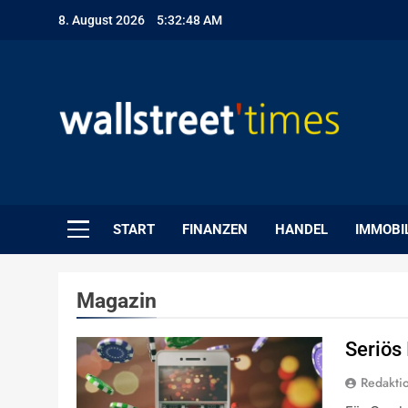
Skip
8. August 2026
5:32:49 AM
to
content
WallStreet Times
START
FINANZEN
HANDEL
IMMOBI
Magazin
Seriös
Redakti