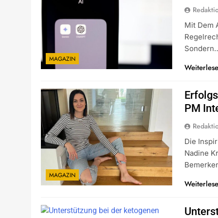
Redakti
Mit Dem A
Regelrech
Sondern
MAGAZIN
Weiterles
Erfolg
PM Int
Redakti
Die Inspi
Nadine Kr
Bemerken
MAGAZIN
Weiterles
Unters