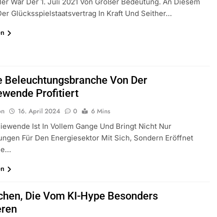
er War Der 1. Juli 2021 Von Großer Bedeutung. An Diesem
Der Glücksspielstaatsvertrag In Kraft Und Seither…
en
e Beleuchtungsbranche Von Der
ewende Profitiert
on
16. April 2024
0
6 Mins
iewende Ist In Vollem Gange Und Bringt Nicht Nur
ngen Für Den Energiesektor Mit Sich, Sondern Eröffnet
ue…
en
chen, Die Vom KI-Hype Besonders
eren