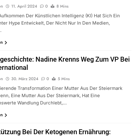
on
11. April 2024
0
8 Mins
ufkommen Der Künstlichen Intelligenz (KI) Hat Sich Ein
ter Hype Entwickelt, Der Nicht Nur In Den Medien,
…
en
sgeschichte: Nadine Krenns Weg Zum VP Bei
ernational
on
30. März 2024
0
5 Mins
rierende Transformation Einer Mutter Aus Der Steiermark
enn, Eine Mutter Aus Der Steiermark, Hat Eine
swerte Wandlung Durchlebt,…
en
tützung Bei Der Ketogenen Ernährung: