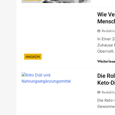
Wie Ve
Mensch
Redakti
In Einer 
Zuhause N
Überrollt.
MAGAZIN
Weiterles
Die Ro
Keto-D
Redakti
Die Keto-
Gewonnen