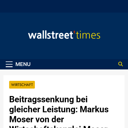
Skip
to
content
WallStreet Times
MENU
WIRTSCHAFT
Beitragssenkung bei
gleicher Leistung: Markus
Moser von der