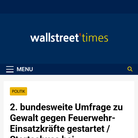
Skip
to
content
WallStreet Times
MENU
POLITIK
2. bundesweite Umfrage zu
Gewalt gegen Feuerwehr-
Einsatzkräfte gestartet /