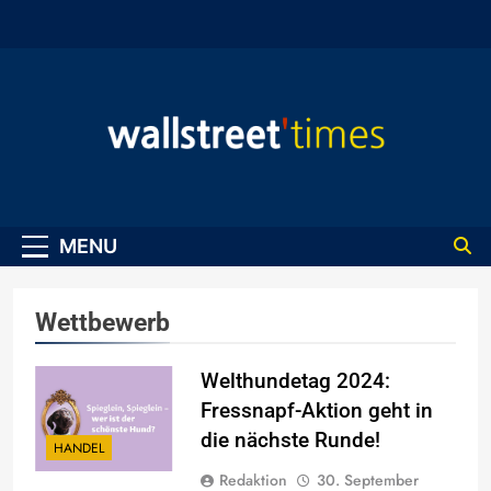
Skip
to
content
WallStreet Times
MENU
Wettbewerb
Welthundetag 2024:
Fressnapf-Aktion geht in
die nächste Runde!
HANDEL
Redaktion
30. September