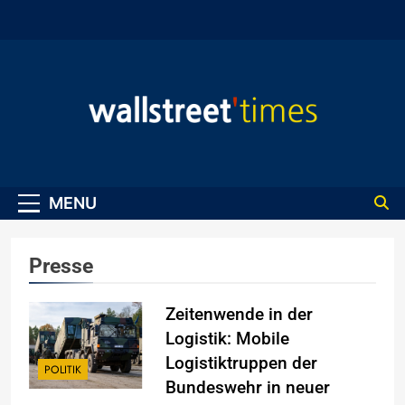
Skip
to
content
WallStreet Times
MENU
Presse
Zeitenwende in der
Logistik: Mobile
Logistiktruppen der
POLITIK
Bundeswehr in neuer