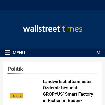
Skip
to
content
WallStreet Times
MENU
Politik
Landwirtschaftsminister
Özdemir besucht
GROPYUS‘ Smart Factory
POLITIK
in Richen in Baden-