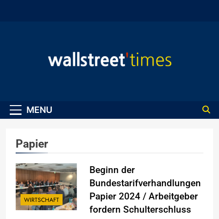
Skip
to
content
WallStreet Times
MENU
Papier
Beginn der
Bundestarifverhandlungen
Papier 2024 / Arbeitgeber
WIRTSCHAFT
fordern Schulterschluss