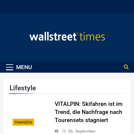
Skip
to
content
WallStreet Times
MENU
Lifestyle
VITALPIN: Skifahren ist im
Trend, die Nachfrage nach
Tourensets stagniert
FINANZEN
26. September