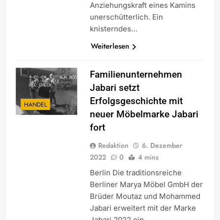
Anziehungskraft eines Kamins
unerschütterlich. Ein
knisterndes…
Weiterlesen
Familienunternehmen
Jabari setzt
Erfolgsgeschichte mit
HANDEL
neuer Möbelmarke Jabari
fort
Redaktion
6. Dezember
2022
0
4 mins
Berlin Die traditionsreiche
Berliner Marya Möbel GmbH der
Brüder Moutaz und Mohammed
Jabari erweitert mit der Marke
Jabari 2022 ein…