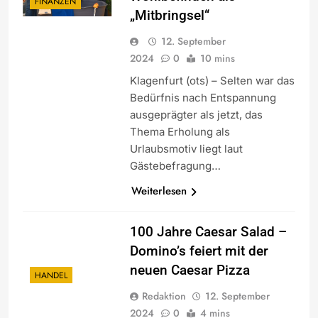
FINANZEN
„Mitbringsel“
12. September
2024
0
10 mins
Klagenfurt (ots) – Selten war das
Bedürfnis nach Entspannung
ausgeprägter als jetzt, das
Thema Erholung als
Urlaubsmotiv liegt laut
Gästebefragung…
Weiterlesen
100 Jahre Caesar Salad –
Domino’s feiert mit der
neuen Caesar Pizza
HANDEL
Redaktion
12. September
2024
0
4 mins