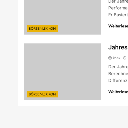
Der Jahre
Performa
Er Basie
Weiterles
BÖRSENLEXIKON
Jahres
Max
Der Jahr
Berechne
Differen
Weiterles
BÖRSENLEXIKON