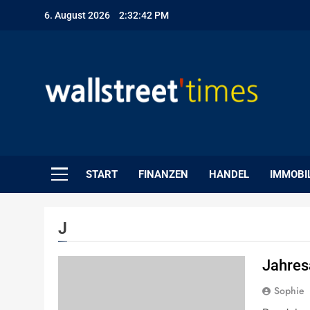
Skip
6. August 2026
2:32:43 PM
to
content
WallStreet Times
START
FINANZEN
HANDEL
IMMOBI
J
Jahres
Sophie