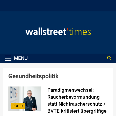
Skip
to
content
WallStreet Times
MENU
Gesundheitspolitik
Paradigmenwechsel:
Raucherbevormundung
statt Nichtraucherschutz /
POLITIK
BVTE kritisiert übergriffige