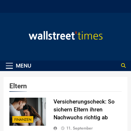
Skip
to
content
WallStreet Times
MENU
Eltern
Versicherungscheck: So
sichern Eltern ihren
Nachwuchs richtig ab
FINANZEN
11. September