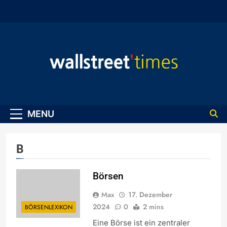
Skip
to
content
WallStreet Times
MENU
B
Börsen
Max
17. Dezember
2024
0
2 mins
BÖRSENLEXIKON
Eine Börse ist ein zentraler