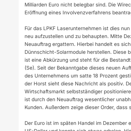
Milliarden Euro nicht belegbar sind. Die Wi
Eröffnung eines Involvenzverfahrens beantra
Für das LPKF Laserunternehmen ist dies nun 
neu aufzustellen und zu behaupten. Mitte De
Neuauftrag ergattern. Hierbei handelt es sic
Dünnschicht-Solarmodule herstellen. Diese 
ist eine Abkürzung und steht für die Bestandt
(Se). Seit der Bekanntgabe dieses neuen Auft
des Unternehmens um satte 18 Prozent gest
der Horst sieht diese Nachricht als positiv. 
Wirtschaftsmarkt selbstständiger positionie
ist durch den Neuauftrag wesentlicher una
Kunden. Außerdem zeige dieser Order, dass s
Der Euro ist im späten Handel im Dezember eh
US-Dollar und konnte sich etwas erholen. Hi