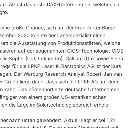
recard AG ist das erste DAX-Unternehmen, welches die
gte.
eine große Chance, sich auf der Frankfurter Börse
zember 2020 konnte der Laserspezialist einen
h um die Ausstattung von Produktionsstätten, welche
basieren auf der sogenannten CIGS-Technologie. CIGS
eile Kupfer (Cu), Indium (In), Gallium (Ga) sowie Selen
rags für die LPKF Laser & Electronics AG ist der Kurs
iegen. Der Warburg Research Analyst Robert-Jan van
Der Grund liege darin, dass sich die LPKF AG auf dem
ren kann. Das börsennortierte deutsche Unternehmen
bhängiger von einem großen US-amerikanischen
ich die Lage im Solartechnologiebereich erhole.
er nach unten gewandert. Aktuell liegt er bei 1,21
ngegen erlbet der US-Dollar einen Abwärtstrend seit