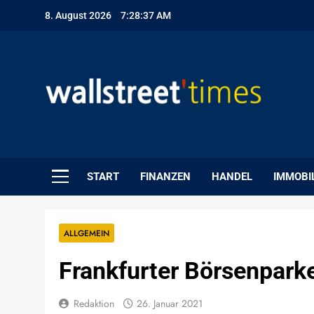
Skip
8. August 2026
7:28:38 AM
to
content
WallStreet Times
START
FINANZEN
HANDEL
IMMOBI
ALLGEMEIN
Frankfurter Börsenpark
Redaktion
26. Januar 2021