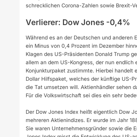
schrecklichen Corona-Zahlen sowie Brexit-Ve
Verlierer: Dow Jones -0,4%
Während es an der Deutschen und anderen E
ein Minus von 0,4 Prozent im Dezember hinne
Klagen des US-Präsidenten Donald Trump geg
allem an dem US-Kongress, der nun endlich 
Konjunkturpaket zustimmte. Hierbei handelt e
Dollar Hilfspaket, welches der künftige US-P
die Tat umsetzen will. Aktienhändler sehen 
Für die Volkswirtschaft sei dies ein sehr bed
Der Dow Jones Index heißt eigentlich Dow Jon
mehreren Aktienindizes. Er wurde im Jahr 1
Sie waren Unternehmensgründer sowie die Er
Jones Index misst die Entwicklung des US-am