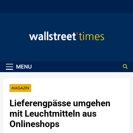
Skip
to
content
WallStreet Times
MENU
MAGAZIN
Lieferengpässe umgehen
mit Leuchtmitteln aus
Onlineshops