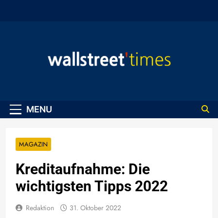
Skip
to
content
WallStreet Times
MENU
MAGAZIN
Kreditaufnahme: Die
wichtigsten Tipps 2022
Redaktion
31. Oktober 2022