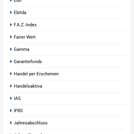
Ebit
Ebitda
F.A.Z.-Index
Fairer Wert
Gamma
Garantiefonds
Handel per Erscheinen
Handelsaktiva
IAS
IFRS
Jahresabschluss