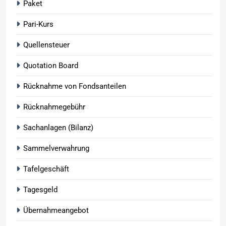
Paket
Pari-Kurs
Quellensteuer
Quotation Board
Rücknahme von Fondsanteilen
Rücknahmegebühr
Sachanlagen (Bilanz)
Sammelverwahrung
Tafelgeschäft
Tagesgeld
Übernahmeangebot