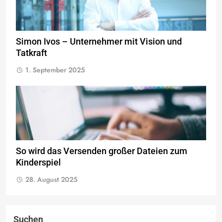
Simon Ivos – Unternehmer mit Vision und
Tatkraft
1. September 2025
So wird das Versenden großer Dateien zum
Kinderspiel
28. August 2025
Suchen