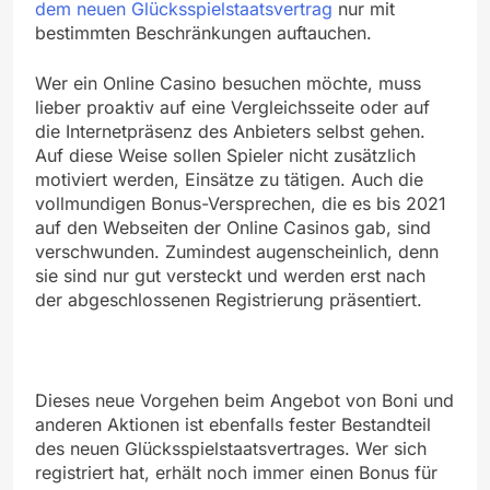
dem neuen Glücksspielstaatsvertrag
nur mit
bestimmten Beschränkungen auftauchen.
Wer ein Online Casino besuchen möchte, muss
lieber proaktiv auf eine Vergleichsseite oder auf
die Internetpräsenz des Anbieters selbst gehen.
Auf diese Weise sollen Spieler nicht zusätzlich
motiviert werden, Einsätze zu tätigen. Auch die
vollmundigen Bonus-Versprechen, die es bis 2021
auf den Webseiten der Online Casinos gab, sind
verschwunden. Zumindest augenscheinlich, denn
sie sind nur gut versteckt und werden erst nach
der abgeschlossenen Registrierung präsentiert.
Dieses neue Vorgehen beim Angebot von Boni und
anderen Aktionen ist ebenfalls fester Bestandteil
des neuen Glücksspielstaatsvertrages. Wer sich
registriert hat, erhält noch immer einen Bonus für