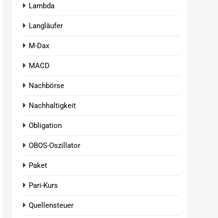
Lambda
Langläufer
M-Dax
MACD
Nachbörse
Nachhaltigkeit
Obligation
OBOS-Oszillator
Paket
Pari-Kurs
Quellensteuer