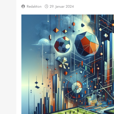
Redaktion
29. Januar 2024