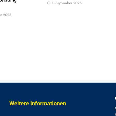
1. September 2025
n
er 2025
Weitere Informationen