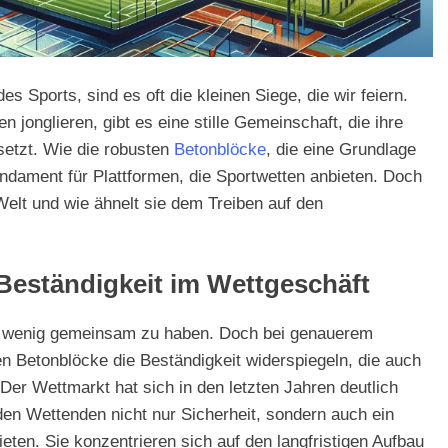
es Sports, sind es oft die kleinen Siege, die wir feiern.
 jonglieren, gibt es eine stille Gemeinschaft, die ihre
 setzt. Wie die robusten
Betonblöcke
, die eine Grundlage
undament für Plattformen, die Sportwetten anbieten. Doch
lt und wie ähnelt sie dem Treiben auf den
Beständigkeit im Wettgeschäft
en wenig gemeinsam zu haben. Doch bei genauerem
n Betonblöcke die Beständigkeit widerspiegeln, die auch
Der Wettmarkt hat sich in den letzten Jahren deutlich
den Wettenden nicht nur Sicherheit, sondern auch ein
ieten. Sie konzentrieren sich auf den langfristigen Aufbau