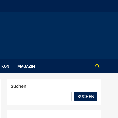
IKON
MAGAZIN
Suchen
SUCHEN