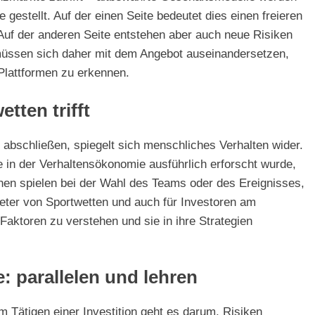
 gestellt. Auf der einen Seite bedeutet dies einen freieren
Auf der anderen Seite entstehen aber auch neue Risiken
üssen sich daher mit dem Angebot auseinandersetzen,
Plattformen zu erkennen.
tten trifft
abschließen, spiegelt sich menschliches Verhalten wider.
e in der Verhaltensökonomie ausführlich erforscht wurde,
nen spielen bei der Wahl des Teams oder des Ereignisses,
ieter von Sportwetten und auch für Investoren am
Faktoren zu verstehen und sie in ihre Strategien
: parallelen und lehren
m Tätigen einer Investition geht es darum, Risiken