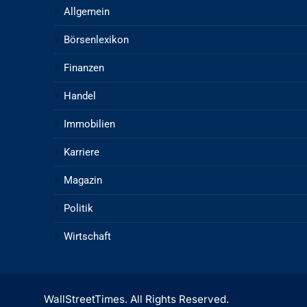
Allgemein
Börsenlexikon
Finanzen
Handel
Immobilien
Karriere
Magazin
Politik
Wirtschaft
WallStreetTimes. All Rights Reserved.