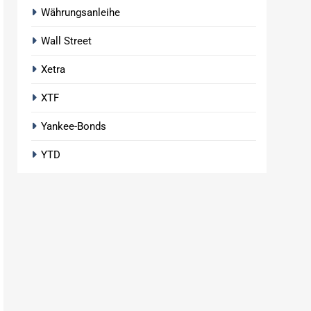
Währungsanleihe
Wall Street
Xetra
XTF
Yankee-Bonds
YTD