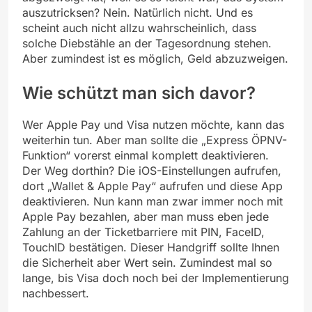
auszutricksen? Nein. Natürlich nicht. Und es
scheint auch nicht allzu wahrscheinlich, dass
solche Diebstähle an der Tagesordnung stehen.
Aber zumindest ist es möglich, Geld abzuzweigen.
Wie schützt man sich davor?
Wer Apple Pay und Visa nutzen möchte, kann das
weiterhin tun. Aber man sollte die „Express ÖPNV-
Funktion“ vorerst einmal komplett deaktivieren.
Der Weg dorthin? Die iOS-Einstellungen aufrufen,
dort „Wallet & Apple Pay“ aufrufen und diese App
deaktivieren. Nun kann man zwar immer noch mit
Apple Pay bezahlen, aber man muss eben jede
Zahlung an der Ticketbarriere mit PIN, FaceID,
TouchID bestätigen. Dieser Handgriff sollte Ihnen
die Sicherheit aber Wert sein. Zumindest mal so
lange, bis Visa doch noch bei der Implementierung
nachbessert.