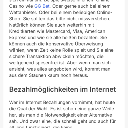
Casino wie
GG Bet
. Oder gerne auch bei einem
Wettanbieter. Oder bei einem beliebigen Online-
Shop. Sie sollten das bitte nicht missverstehen.
Natürlich können Sie auch weiterhin mit
Kreditkarten wie Mastercard, Visa, American
Express und wie sie alle heißen bezahlen. Sie
können auch die konservative Überweisung
wählen, wenn Zeit keine Rolle spielt und Sie eine
sichere Transaktion abwickeln möchten, die
weitgehend spesenfrei ist. Aber wenn man sich
ansieht, was alles angeboten wird, kommt man
aus dem Staunen kaum noch heraus.
Bezahlmöglichkeiten im Internet
Wer im Internet Bezahlungen vornimmt, hat heute
die Qual der Wahl. Es ist schon eine ganze Weile
her, als man die Notwendigkeit einer Alternative
sah. Und zwar eine, die schnell geht und auch für
all jene funktioniert, die keine